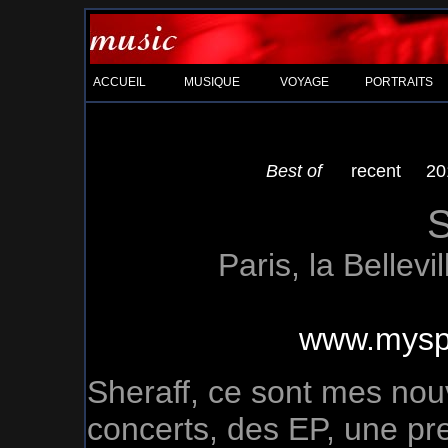
ACCUEIL
MUSIQUE
VOYAGE
PORTRAITS
Best of
recent
20
S
Paris, la Bellev
www.mysp
Sheraff, ce sont mes no
concerts, des EP, une pr