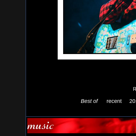
R
Best of
recent
20